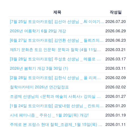
제목
작성일
[7월 25일 토요아카포럼] 김선아 선생님 _ AI 이야기: 미친 컴퓨터에서 공생자로
2026.07.20
2026년 여름학기 6월 29일 개강
2026.06.29
[6월 27일 토요아카포럼] 김연환 선생님 _ 들뢰즈의 Δ-SF 철학 : 철학의 비철학적 차원과 SF적 무의식
2026.06.23
제5기 문화촌 토요 인문학: 문학과 철학 (4월 11일부터 매주 토요일 11시) + 강의자료
2026.03.21
[3월 28일 토요아카포럼] 주성호 선생님 _ 메를로 퐁티의『지각의 현상학』
2026.03.17
2026년 봄학기 개강 3월 30일
(1)
2026.03.11
[2월 28일 토요아카포럼] 김한식 선생님 _ 폴 리쾨르의해석학과 문학 - 프루스트의『잃어버린 시간을 찾아서』
2026.02.09
철학아카데미 2026년 연간일정표
2026.02.02
조광제 선생님의 <문학과 예술의 사회사> 강의실 변경: 철학아카데미 대강의실
2026.01.27
[1월 24일 토요아카포럼] 금빛내렴 선생님 _ 칸트의 두 가지 아름다움에 관하여
2026.01.20
시네 페미니즘 _ 주유신 _ 1월 20일(목) 개강!
2026.01.19
주제로 본 프랑스 현대 철학_조광제_1월 15일(목) 개강!
2026.01.11