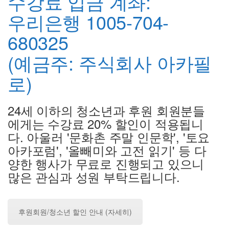
수강료 입금 계좌:
우리은행 1005-704-
680325
(예금주: 주식회사 아카필
로)
24세 이하의 청소년과 후원 회원분들
에게는 수강료 20% 할인이 적용됩니
다. 아울러 '문화촌 주말 인문학', '토요
아카포럼', '올빼미와 고전 읽기' 등 다
양한 행사가 무료로 진행되고 있으니
많은 관심과 성원 부탁드립니다.
후원회원/청소년 할인 안내 (자세히)