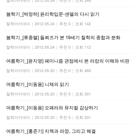
철학아카데미
|
2012.05.24
|
추천 0
|
조회 244
봄학기_[박정하] 윤리학입문-샌델의 다시 읽기
철학아카데미
|
2012.05.24
|
추천 0
|
조회 142
봄학기_[류종렬] 들뢰즈가 본 19세기 철학의 종합과 분화
철학아카데미
|
2012.05.24
|
추천 0
|
조회 112
여름학기_[윤지영] 페미니즘 관점에서 본 라캉의 이해와 비판
철학아카데미
|
2012.05.20
|
추천 0
|
조회 465
여름학기_[이동용] 니체의 읽기
철학아카데미
|
2012.05.20
|
추천 0
|
조회 301
여름학기_[이동용] 오페라와 뮤지컬 감상하기
철학아카데미
|
2012.05.20
|
추천 0
|
조회 201
여름학기_[홍준기] 지젝과 라깡, 그리고 헤겔