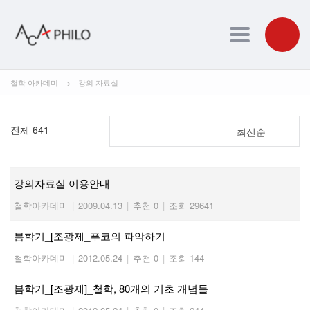
Toggle navig
철학 아카데미
>
강의 자료실
전체 641
최신순
강의자료실 이용안내
철학아카데미
|
2009.04.13
|
추천 0
|
조회 29641
봄학기_[조광제_푸코의 파악하기
철학아카데미
|
2012.05.24
|
추천 0
|
조회 144
봄학기_[조광제]_철학, 80개의 기초 개념들