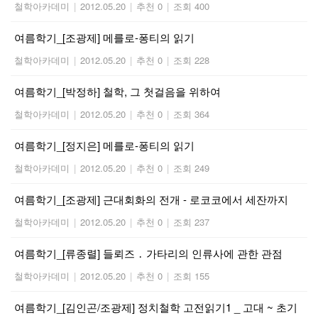
철학아카데미
|
2012.05.20
|
추천 0
|
조회 400
여름학기_[조광제] 메를로-퐁티의 읽기
철학아카데미
|
2012.05.20
|
추천 0
|
조회 228
여름학기_[박정하] 철학, 그 첫걸음을 위하여
철학아카데미
|
2012.05.20
|
추천 0
|
조회 364
여름학기_[정지은] 메를로-퐁티의 읽기
철학아카데미
|
2012.05.20
|
추천 0
|
조회 249
여름학기_[조광제] 근대회화의 전개 - 로코코에서 세잔까지
철학아카데미
|
2012.05.20
|
추천 0
|
조회 237
여름학기_[류종렬] 들뢰즈 ․ 가타리의 인류사에 관한 관점
철학아카데미
|
2012.05.20
|
추천 0
|
조회 155
여름학기_[김인곤/조광제] 정치철학 고전읽기1 _ 고대 ~ 초기