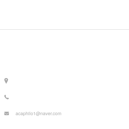
Contact
주소: 서울시 서대문구 세
검정로 3길 71, 2층
전화: 02-2279-2871 (업무
시간: 월~목 14:00~22:00)
acaphilo1@naver.com