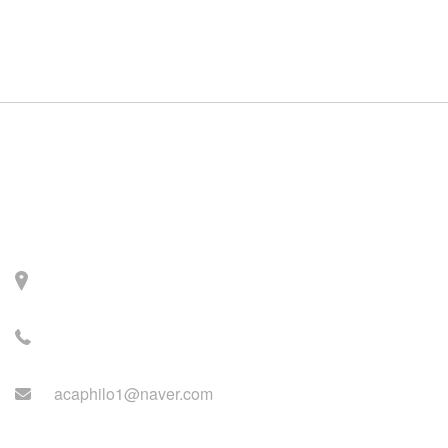
Contact
주소: 서울시 서대문구 세
검정로 3길 71, 2층
전화: 02-2279-2871 (업무
시간: 월~목 14:00~22:00)
acaphilo1@naver.com