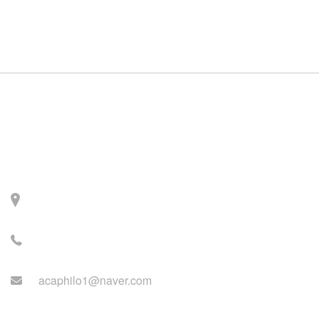
Contact
주소: 서울시 서대문구 세
검정로 3길 71, 2층
전화: 02-2279-2871 (업무
시간: 월~목 14:00~22:00)
acaphilo1@naver.com