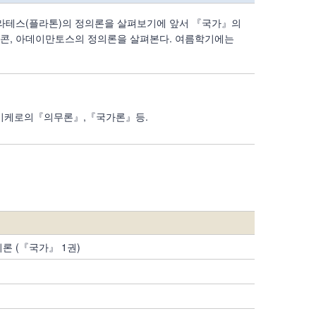
크라테스(플라톤)의 정의론을 살펴보기에 앞서 『국가』의
우콘, 아데이만토스의 정의론을 살펴본다. 여름학기에는
 키케로의『의무론』,『국가론』등.
론 (『국가』 1권)