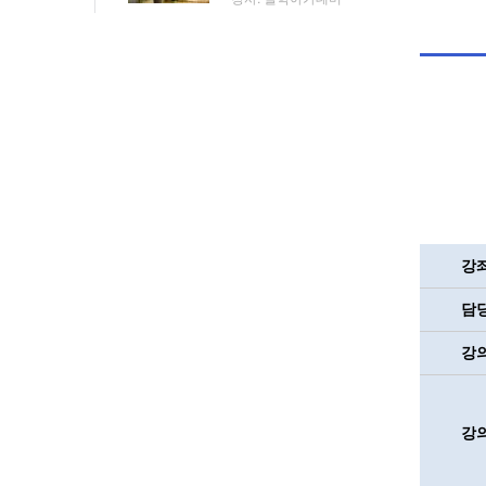
강
담
강
강