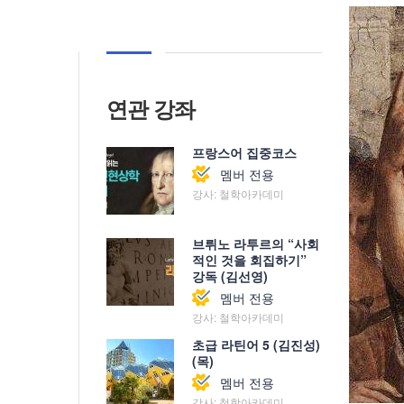
연관 강좌
프랑스어 집중코스
멤버 전용
강사: 철학아카데미
브뤼노 라투르의 “사회
적인 것을 회집하기”
강독 (김선영)
멤버 전용
강사: 철학아카데미
초급 라틴어 5 (김진성)
(목)
멤버 전용
강사: 철학아카데미