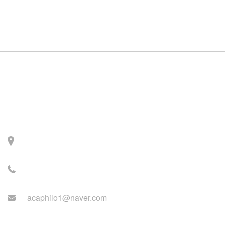
Contact
주소: 서울시 서대문구 세
검정로 3길 71, 2층
전화: 02-2279-2871 (업무
시간: 월~목 14:00~22:00)
acaphilo1@naver.com