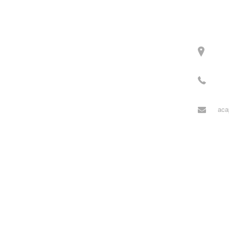
Contact
주소
3길 
전화
월~목
aca