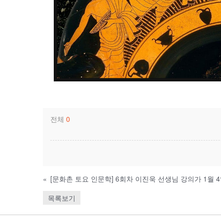
전체
0
«
[문화촌 토요 인문학] 6회차 이진욱 선생님 강의가 1월
목록보기