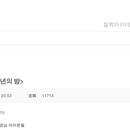
철학아카
송년의 밤>
 20:53
조회
11713
다.
선생님 여러분을