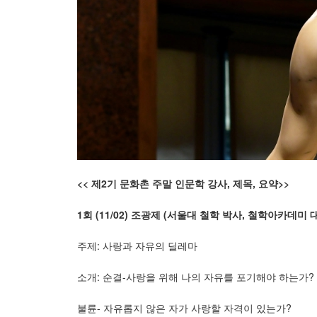
<<
제
2
기 문화촌 주말 인문학 강사
,
제목
,
요약
>>
1
회
(11/02)
조광제
(
서울대 철학 박사
,
철학아카데미 
주제: 사랑과 자유의 딜레마
소개: 순결-사랑을 위해 나의 자유를 포기해야 하는가?
불륜- 자유롭지 않은 자가 사랑할 자격이 있는가?