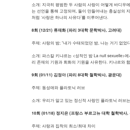
소개: 지극히 평범한 두 사람의 사랑이 어떻게 바디우
는 선언을 통해 고정되며, 둘이 만들어내는 충실성의 지
처럼 ‘사랑은 하나의 사유다’를 이루어낸다.
8
회
(12/21)
류재화
(
파리
3
대학 문학박사
,
고려대
)
주제: 사랑의 밤; ”내가 수태되었던 밤, 나는 거기 없었다
소개: 파스칼 키냐르는 <성적인 밤 La nuit sexue
리 존재의 기원과 회화의 기원을 사유한다. 키냐르와 함
9
회
(01/11)
김정아
(
파리
8
대학 철학박사
,
광운대
)
주제: 동성애와 플라토닉 러브
소개: 우리가 알고 있는 정신적 사랑인 플라토닉 러브
10
회
(01/18)
정지은
(
프랑스 부르고뉴 대학 철학박사
,
주제: 사랑과 집착의 최소/최대 차이