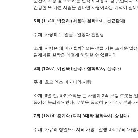
순간에 가장 필요로 하는 인식의 내용이 될 것입니다. 
건강한 또 다른 사람을 만나면 사랑이라는 기적이 일어
5
회
(11/30)
박정하
(
서울대 철학박사
,
성균관대
)
주제: 사랑의 두 얼굴 - 열정과 친밀성
소개: 사랑은 왜 어려울까? 모든 것을 거는 뜨거운 
딜레마를 철학은 어떻게 해명할 수 있을까?
6
회
(12/07)
이진욱
(
건국대 철학박사
,
건국대
)
주제: 호모 엑스 마키나와 사랑
소개: 8년 전, 하키스틱을 든 사람이 2족 보행 로봇을
동시에 불러일으켰다. 로봇을 동정한 인간은 로봇과 사
7
회
(12/14)
홍기숙
(
파리
8
대학 철학박사
,
숭실대
)
주제: 사유의 창안으로서의 사랑 - 알랭 바디우의 ‘사랑