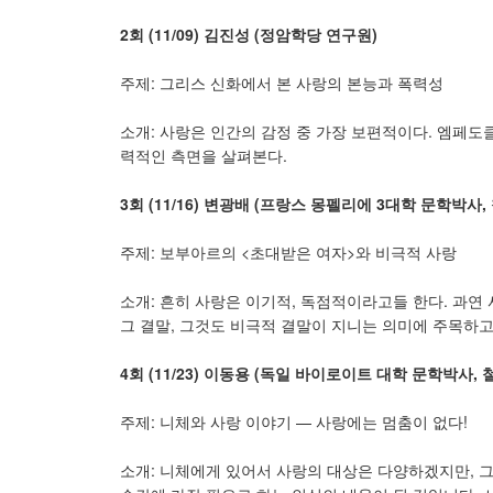
2
회
(11/09)
김진성
(
정암학당 연구원
)
주제: 그리스 신화에서 본 사랑의 본능과 폭력성
소개: 사랑은 인간의 감정 중 가장 보편적이다. 엠페도
력적인 측면을 살펴본다.
3
회
(11/16)
변광배
(
프랑스 몽펠리에
3
대학 문학박사
,
주제: 보부아르의 <초대받은 여자>와 비극적 사랑
소개: 흔히 사랑은 이기적, 독점적이라고들 한다. 과연
그 결말, 그것도 비극적 결말이 지니는 의미에 주목하고
4
회
(11/23)
이동용
(
독일 바이로이트 대학 문학박사
,
주제: 니체와 사랑 이야기 — 사랑에는 멈춤이 없다!
소개: 니체에게 있어서 사랑의 대상은 다양하겠지만, 그