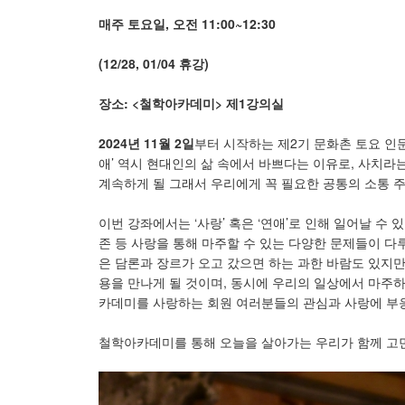
매주 토요일
,
오전
11:00~12:30
(12/28, 01/04
휴강
)
장소
: <
철학아카데미
>
제
1
강의실
2024
년
11
월
2
일
부터 시작하는 제2기 문화촌 토요 인문
애’ 역시 현대인의 삶 속에서 바쁘다는 이유로, 사치라
계속하게 될 그래서 우리에게 꼭 필요한 공통의 소통 
이번 강좌에서는 ‘사랑’ 혹은 ‘연애’로 인해 일어날 수
존 등 사랑을 통해 마주할 수 있는 다양한 문제들이 다
은 담론과 장르가 오고 갔으면 하는 과한 바람도 있지만
용을 만나게 될 것이며, 동시에 우리의 일상에서 마주
카데미를 사랑하는 회원 여러분들의 관심과 사랑에 부응
철학아카데미를 통해 오늘을 살아가는 우리가 함께 고민