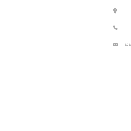
주소
3길 
전화
월~목
aca