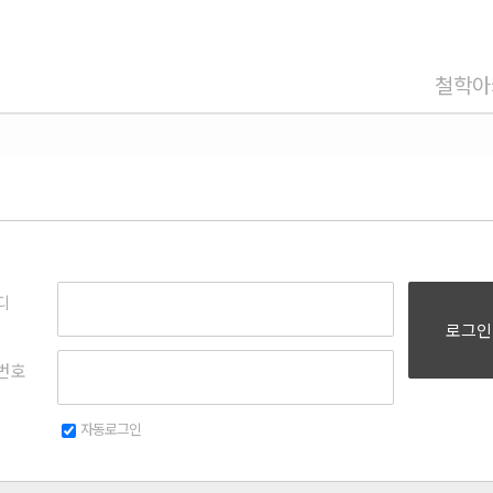
철학아
디
로그인
번호
자동로그인