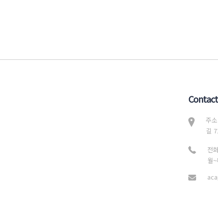
Contact
주소
길 7
전화
월~목
aca