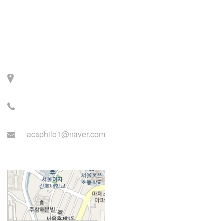
Contact
주소: 서울시 서대문구 세
검정로 3길 71, 2층
전화: 02-2279-2871 (업무
시간: 월~목 14:00~22:00)
acaphilo1@naver.com