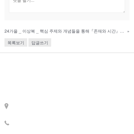
24가을 _ 이상복 _ 핵심 주제와 개념들을 통해『존재와 시간』이해하기
»
목록보기
답글쓰기
Contact
주소: 서울시 서대문구 세
검정로 3길 71, 2층
전화: 02-2279-2871 (업무
시간: 월~목 14:00~22:00)