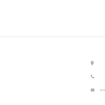
Contact
주소
3길 
전화
월~목
aca