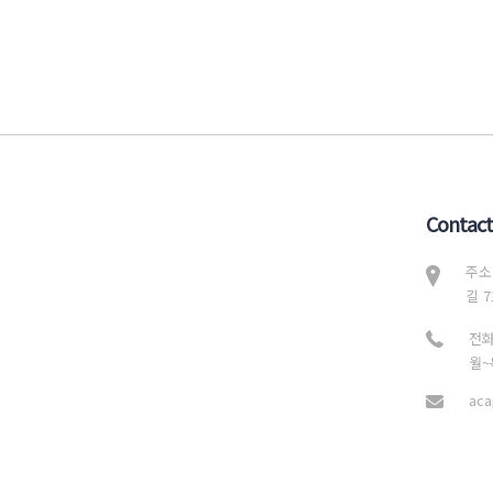
Contact
주소
길 7
전화
월~목
aca