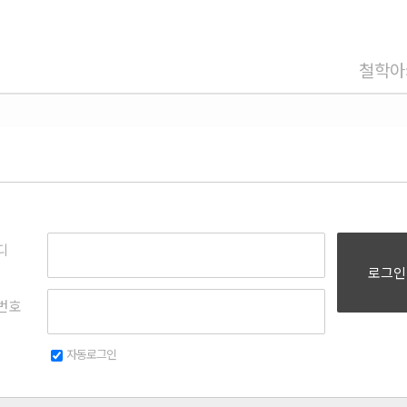
철학아
디
로그인
번호
자동로그인