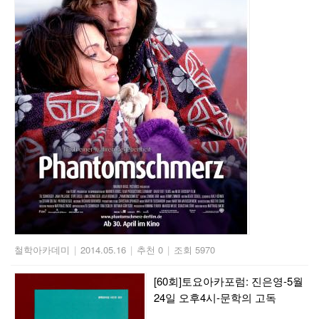
철학아카데미
|
2014.05.16
|
추천 0
|
조회 5970
[60회]토요아카포럼: 진은영-5월
24일 오후4시-문학의 고독