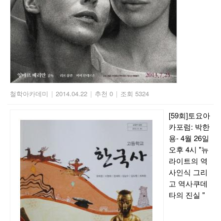
철학아카데미
|
2014.04.22
|
추천 0
|
조회 5324
[59회]토요아
카포럼: 박한
용- 4월 26일
오후 4시 "뉴
라이트의 역
사인식 그리
고 역사쿠데
타의 진실 "