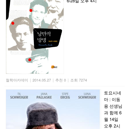
6/28일 오후 4시
철학아카데미
|
2014.05.27
|
추천 0
|
조회 7274
토요시네
마 : 이동
용 선생님
과 함께 6
월 14일
오후 2시