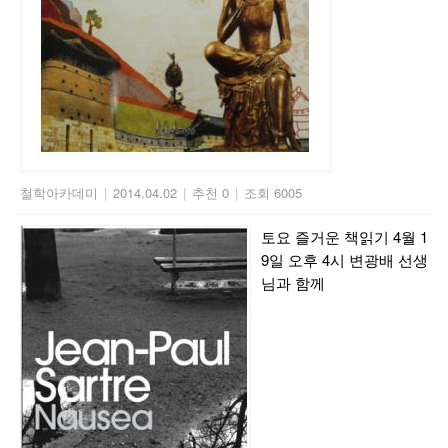
철학아카데미
|
2014.04.02
|
추천 0
|
조회 6005
토요 즐거운 책읽기 4월 1
9일 오후 4시 변광배 선생
님과 함께