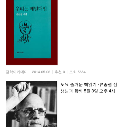
철학아카데미
|
2014.05.08
|
추천 0
|
조회 5664
토요 즐거운 책읽기 -류종렬 선
생님과 함께 5월 3일 오후 4시