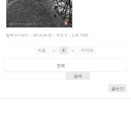
철학아카데미
|
2014.04.02
|
추천 0
|
조회 7035
처음
«
9
»
마지막
전체
검색
글쓰기