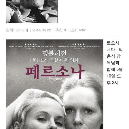
철학아카데미
|
2014.04.22
|
추천 0
|
조회 6361
토요시
네마 : 박
흥식 감
독님과
함께 5월
10일 오
후 2시