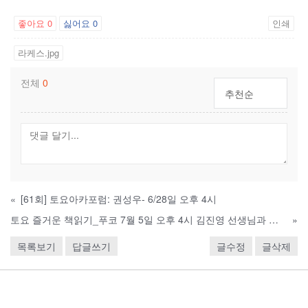
좋아요
0
싫어요
0
인쇄
라케스.jpg
전체
0
추천순
«
[61회] 토요아카포럼: 권성우- 6/28일 오후 4시
토요 즐거운 책읽기_푸코 7월 5일 오후 4시 김진영 선생님과 함께
»
목록보기
답글쓰기
글수정
글삭제