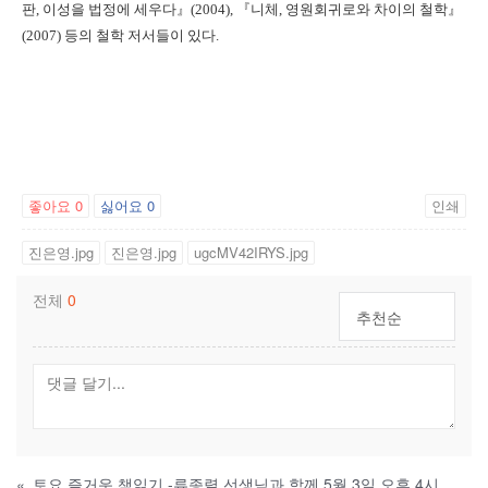
판, 이성을 법정에 세우다』(2004), 『니체, 영원회귀로와 차이의 철학』
(2007) 등의 철학 저서들이 있다.
좋아요
0
싫어요
0
인쇄
진은영.jpg
진은영.jpg
ugcMV42IRYS.jpg
전체
0
추천순
«
토요 즐거운 책읽기 -류종렬 선생님과 함께 5월 3일 오후 4시