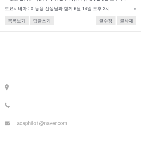
토요시네마 : 이동용 선생님과 함께 6월 14일 오후 2시
»
목록보기
답글쓰기
글수정
글삭제
Contact
주소: 서울시 서대문구 세
검정로 3길 71, 2층
전화: 02-2279-2871 (업무
시간: 월~목 14:00~22:00)
acaphilo1@naver.com