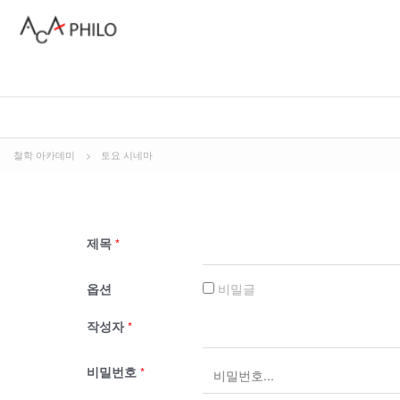
철학 아카데미
>
토요 시네마
제목
*
옵션
비밀글
작성자
*
비밀번호
*