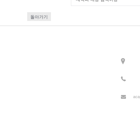
돌아가기
Contact
주소
3길 
전화
월~목
aca