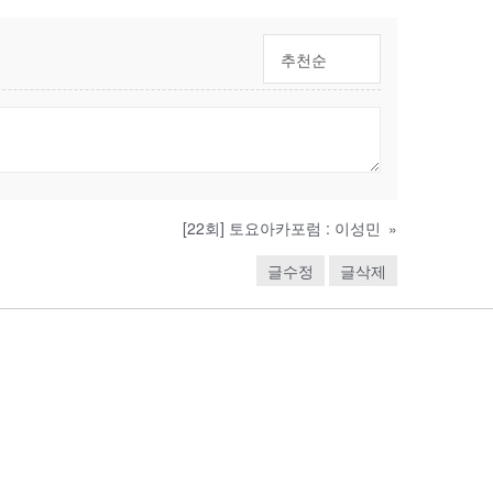
추천순
[22회] 토요아카포럼 : 이성민
»
글수정
글삭제