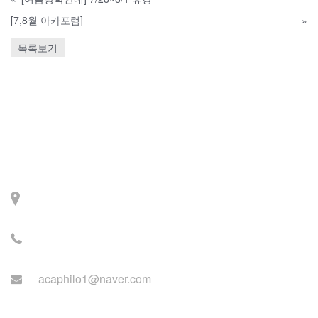
[7,8월 아카포럼]
»
목록보기
Contact
주소: 서울시 서대문구 세
검정로 3길 71, 2층
전화: 02-2279-2871 (업무
시간: 월~목 14:00~22:00)
acaphilo1@naver.com