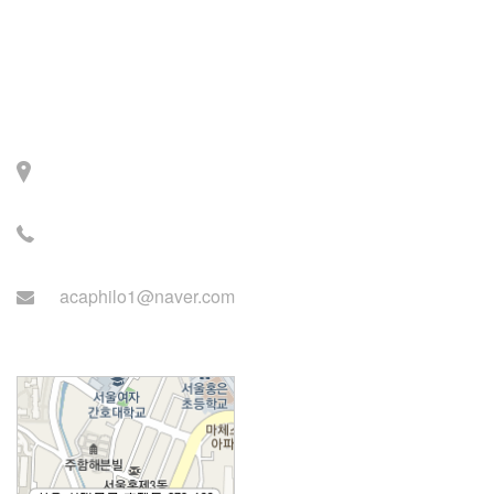
Contact
주소: 서울시 서대문구 세
검정로 3길 71, 2층
전화: 02-2279-2871 (업무
시간: 월~목 14:00~22:00)
acaphilo1@naver.com