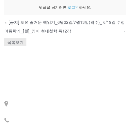
댓글을 남기려면
로그인
하세요.
«
[공지] 토요 즐거운 책읽기_6월22일/7월13일(격주)_ 6/19일 수정
여름학기_[월]_영미 현대철학 특12강
»
목록보기
Contact
주소: 서울시 서대문구 세
검정로 3길 71, 2층
전화: 02-2279-2871 (업무
시간: 월~목 14:00~22:00)