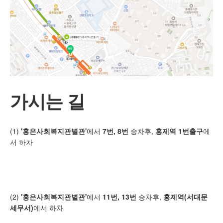
가시는 길
(1)
'홍은사회복지관별관'
에서
7번, 8번
승차후,
홍제역 1번출구
에
서 하차
(2)
'홍은사회복지관별관'
에서
11번, 13번
승차후,
홍제역(서대문
세무서)
에서 하차