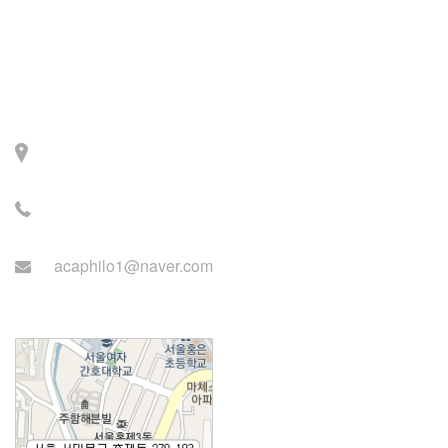
Contact
주소: 서울시 서대문구 세
검정로 3길 71, 2층
전화: 02-2279-2871 (업무
시간: 월~목 14:00~22:00)
acaphilo1@naver.com