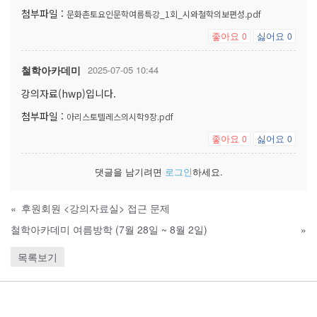
첨부파일 :
문화촌토요인문학여름특강_1회_시와철학의보편성.pdf
좋아요
싫어요
0
0
철학아카데미
2025-07-05 10:44
강의자료(hwp)입니다.
첨부파일 :
아리스토텔레스의시학9장.pdf
좋아요
싫어요
0
0
댓글을 남기려면
로그인
하세요.
«
후원회원 <강의자료실> 접근 문제
철학아카데미 여름방학 (7월 28일 ~ 8월 2일)
»
목록보기