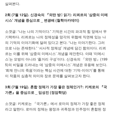
살펴본다.
2
회
(7
월
12
일
).
신경숙의 『
외딴 방
󰡕
읽기
:
리쾨르의
‘
삼중의 미메
시스
’
개념을 중심으로
_
변광배
(
철학아카데미
)
소갯글: “나는 나의 기억이다.” 기억은 시간의 파괴적 힘 앞에서 무
기력하다. 리쾨르는 나의 정체성을 망각의 위협에 직면해 있는 나
의 기억의 이야기화에 달려 있다고 본다. “나는 이야기한다. 그러
므로 나는 존재한다.” ‘서사적 정체성’ 개념에 담긴 함의이다. 리쾨
르는 이를 위해 ‘삼중의 미메시스’ 개념을 제안한다. 이때 ‘미메시
스’는 모방이 아니라 ‘줄거리 구성’이다. 신경숙의 『외딴 방』(199
5)의 비밀을 드러내는 데 ‘삼중의 미메시스’ 개념은 유용해 보인다.
‘희재 언니의 죽음’이라는 핵심 사건에 대한 ‘기억-이야기’를 통해
이 작품의 심층적 의미와 장르 문제를 살펴보고자 한다.
3
회
(7
월
19
일
).
혼합 정체가 가장 좋은 정체인가
?:
키케로의
『
국
가론
』
을 중심으로
_
임성진
(
정암학당
)
소갯글: 키케로는 『국가론』에서 로마의 정체가 가장 좋은 정체
라고 말한다. 로마의 정체는 왕정과 귀족정과 민주정이 혼합된 정