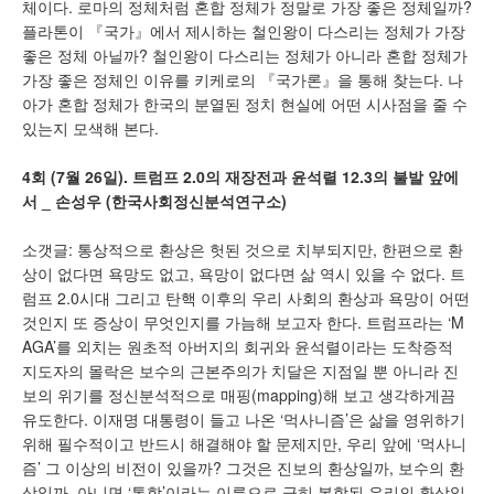
체이다. 로마의 정체처럼 혼합 정체가 정말로 가장 좋은 정체일까?
플라톤이 『국가』에서 제시하는 철인왕이 다스리는 정체가 가장
좋은 정체 아닐까? 철인왕이 다스리는 정체가 아니라 혼합 정체가
가장 좋은 정체인 이유를 키케로의 『국가론』을 통해 찾는다. 나
아가 혼합 정체가 한국의 분열된 정치 현실에 어떤 시사점을 줄 수
있는지 모색해 본다.
4
회
(7
월
26
일
).
트럼프
2.0
의 재장전과 윤석렬
12.3
의 불발 앞에
서
_
손성우
(
한국사회정신분석연구소
)
소갯글: 통상적으로 환상은 헛된 것으로 치부되지만, 한편으로 환
상이 없다면 욕망도 없고, 욕망이 없다면 삶 역시 있을 수 없다. 트
럼프 2.0시대 그리고 탄핵 이후의 우리 사회의 환상과 욕망이 어떤
것인지 또 증상이 무엇인지를 가늠해 보고자 한다. 트럼프라는 ‘M
AGA’를 외치는 원초적 아버지의 회귀와 윤석렬이라는 도착증적
지도자의 몰락은 보수의 근본주의가 치달은 지점일 뿐 아니라 진
보의 위기를 정신분석적으로 매핑(mapping)해 보고 생각하게끔
유도한다. 이재명 대통령이 들고 나온 ‘먹사니즘’은 삶을 영위하기
위해 필수적이고 반드시 해결해야 할 문제지만, 우리 앞에 ‘먹사니
즘’ 그 이상의 비전이 있을까? 그것은 진보의 환상일까, 보수의 환
상일까, 아니면 ‘통합’이라는 이름으로 급히 봉합된 우리의 환상일