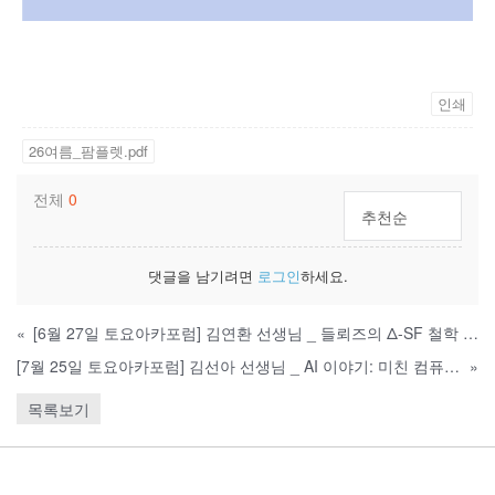
인쇄
26여름_팜플렛.pdf
전체
0
추천순
댓글을 남기려면
로그인
하세요.
«
[6월 27일 토요아카포럼] 김연환 선생님 _ 들뢰즈의 Δ-SF 철학 : 철학의 비철학적 차원과 SF적 무의식
[7월 25일 토요아카포럼] 김선아 선생님 _ AI 이야기: 미친 컴퓨터에서 공생자로
»
목록보기