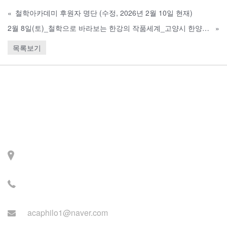
«
철학아카데미 후원자 명단 (수정, 2026년 2월 10일 현재)
2월 8일(토)_철학으로 바라보는 한강의 작품세계_고양시 한양문고 주엽점
»
목록보기
Contact
주소: 서울시 서대문구 세
검정로 3길 71, 2층
전화: 02-2279-2871 (업무
시간: 월~목 14:00~22:00)
acaphilo1@naver.com