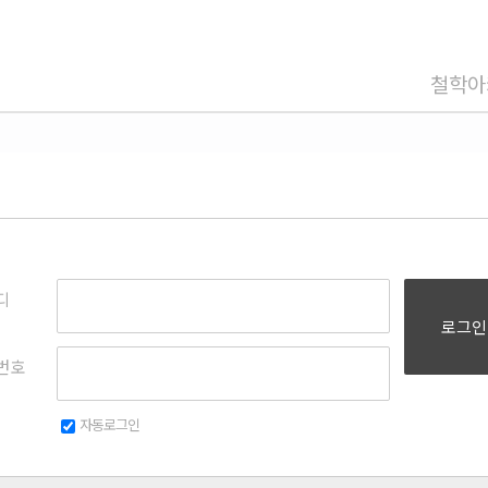
철학아
디
로그인
번호
자동로그인