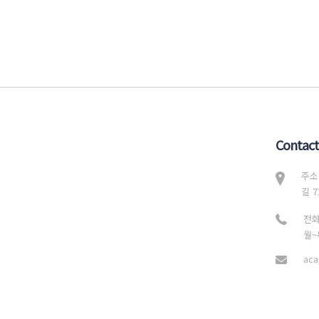
Contact
주소
길 7
전화
월~목
aca