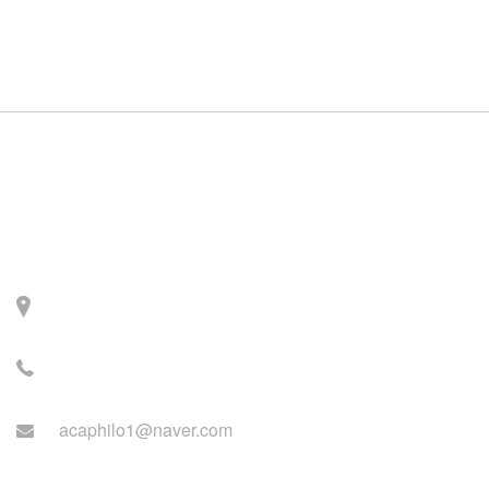
Contact
주소: 서울시 서대문구 세
검정로 3길 71, 2층
전화: 02-2279-2871 (업무
시간: 월~목 14:00~22:00)
acaphilo1@naver.com