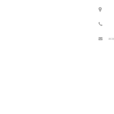
주소
3길 
전화
월~목
aca