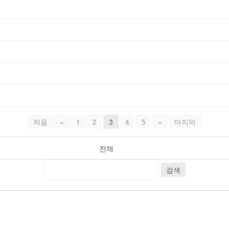
처음
«
1
2
3
4
5
»
마지막
전체
검색