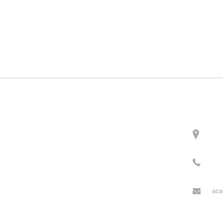
Contact
주소
3길 
전화
월~목
aca