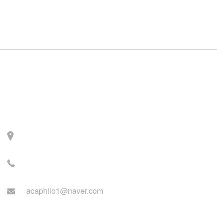
Contact
주소: 서울시 서대문구 세
검정로 3길 71, 2층
전화: 02-2279-2871 (업무
시간: 월~목 14:00~22:00)
acaphilo1@naver.com