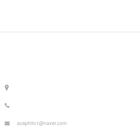
Contact
주소: 서울시 서대문구 세
검정로 3길 71, 2층
전화: 02-2279-2871 (업무
시간: 월~목 14:00~22:00)
acaphilo1@naver.com