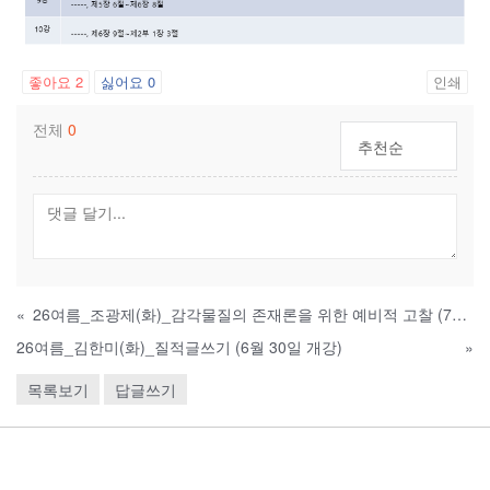
좋아요
2
싫어요
0
인쇄
전체
0
추천순
«
26여름_조광제(화)_감각물질의 존재론을 위한 예비적 고찰 (7월 7일 개강)
26여름_김한미(화)_질적글쓰기 (6월 30일 개강)
»
목록보기
답글쓰기