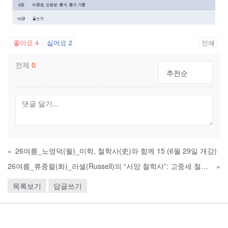
좋아요
4
싫어요
2
인쇄
전체
0
추천순
«
26여름_노영덕(월)_미학, 철학사(史)와 함께 15 (6월 29일 개강)
26여름_류종렬(화)_러셀(Russell)의 “서양 철학사”: 고중세 철학편 (6월 30일 개강)
»
목록보기
답글쓰기