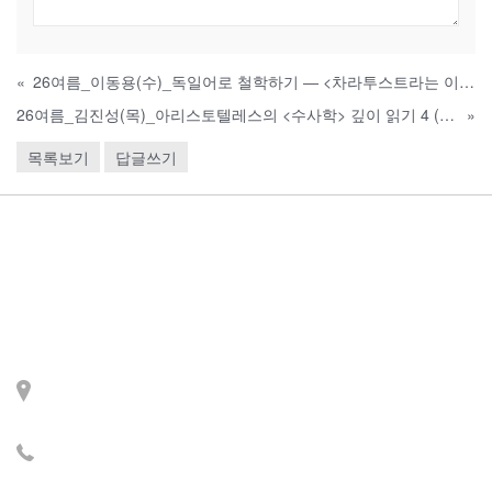
«
26여름_이동용(수)_독일어로 철학하기 ― <차라투스트라는 이렇게 말했다> 원서 강독 (오픈런) (7월 1일 개강)
26여름_김진성(목)_아리스토텔레스의 <수사학> 깊이 읽기 4 (7월 2일 개강)
»
목록보기
답글쓰기
Contact
주소: 서울시 서대문구 세
검정로 3길 71, 2층
전화: 02-2279-2871 (업무
시간: 월~목 14:00~22:00)