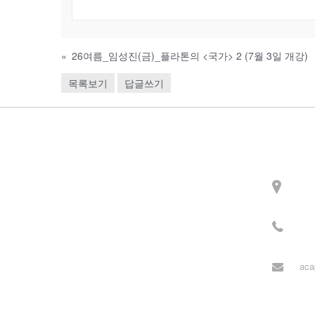
«
26여름_임성진(금)_플라톤의 <국가> 2 (7월 3일 개강)
목록보기
답글쓰기
Contact
주소
3길 
전화
월~목
aca