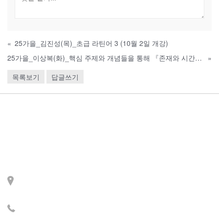
«
25가을_김진성(목)_초급 라틴어 3 (10월 2일 개강)
25가을_이상복(화)_핵심 주제와 개념들을 통해 『존재와 시간』 이해하기 (10월 14일 개강)
»
목록보기
답글쓰기
Contact
주소: 서울시 서대문구 세
검정로 3길 71, 2층
전화: 02-2279-2871 (업무